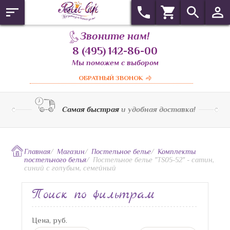
Звоните нам!
8 (495) 142-86-00
Мы поможем с выбором
ОБРАТНЫЙ ЗВОНОК
Самая быстрая
и удобная доставка!
Главная
/
Магазин
/
Постельное белье
/
Комплекты
постельного белья
/
Постельное белье "TS05-52" - сатин,
синий с голубым, семейный
Поиск по фильтрам
Цена, руб.