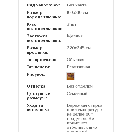
Вид наволочек:
Без канта
Размер
160х210 см.
пододеяльника:
К-во
2 шт.
пододеяльников:
Застежка
Молния
пододеяльника:
Размер
220х245 см.
простыни:
Тип простыни:
Обычная
Тип печати:
Реактивная
Рисунок:
Отделка:
Без отделки
Доступные
Семейный
размеры:
Уход за
Бережная стирка
изделием:
при температуре
не белее 60*
градусов. Не
применять
отбеливающие
средства!