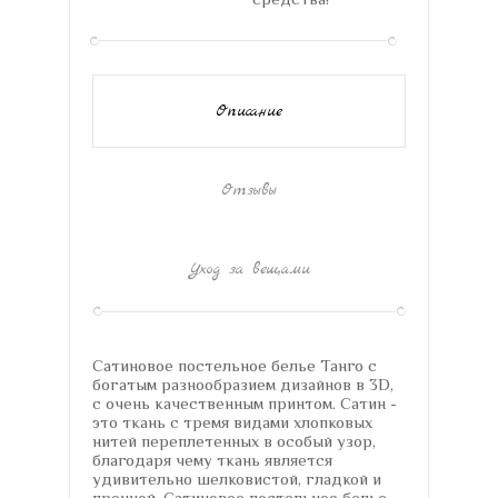
Описание
Отзывы
Уход за вещами
Сатиновое постельное белье Танго с
богатым разнообразием дизайнов в 3D,
с очень качественным принтом. Сатин -
это ткань с тремя видами хлопковых
нитей переплетенных в особый узор,
благодаря чему ткань является
удивительно шелковистой, гладкой и
прочной. Сатиновое постельное белье