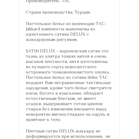
Производитель: TAC
Страна производства: Турция
Постельное белье из коллекции TAC-
Jakkard комплекты выполнены из
однотонного сатина DELUX с
жаккардовым рисунком.
SATIN DELUX - королевский сатин это
ткань из улитра тонких нитей в очень
высокой плотности, нити изготовлены
из лучшего сорта новосветского
островного тонковолокнистого хлопка.
Постельное белье из сатина delux TAC
подарит Вам несравненные тактильные
ощущения, кроме того белье смотрится
очень богато и изысканно, обладает
естественным блеском, не имеет
усадки, выдерживает сотни циклов
стирки без изменения внешнего вида,
невероятно мягкое,гладкое на ощупь и
приятное к телу.
Плотный сатин DELUX-жаккард не
деформируется при использовании, не