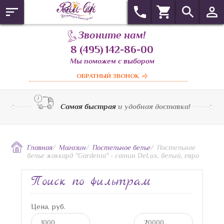
Звоните нам!
8 (495) 142-86-00
Мы поможем с выбором
ОБРАТНЫЙ ЗВОНОК
Самая быстрая
и удобная доставка!
Главная
/
Магазин
/
Постельное белье
/
Постельное
белье жаккард "Gardenia" - сатин DeLux, белый, евро
Поиск по фильтрам
Цена, руб.