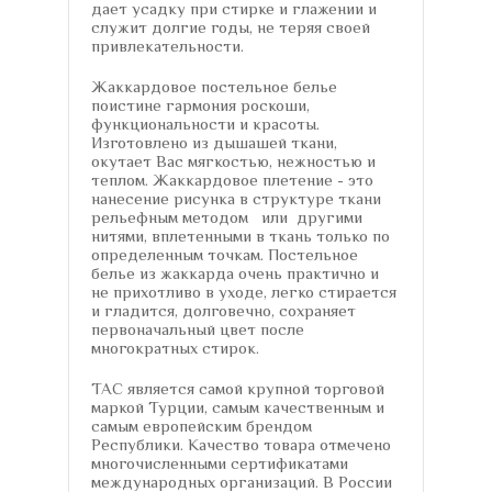
дает усадку при стирке и глажении и
служит долгие годы, не теряя своей
привлекательности.
Жаккардовое постельное белье
поистине гармония роскоши,
функциональности и красоты.
Изготовлено из дышашей ткани,
окутает Вас мягкостью, нежностью и
теплом. Жаккардовое плетение - это
нанесение рисунка в структуре ткани
рельефным методом или другими
нитями, вплетенными в ткань только по
определенным точкам. Постельное
белье из жаккарда очень практично и
не прихотливо в уходе, легко стирается
и гладится, долговечно, сохраняет
первоначальный цвет после
многократных стирок.
TAC является самой крупной торговой
маркой Турции, самым качественным и
самым европейским брендом
Республики. Качество товара отмечено
многочисленными сертификатами
международных организаций. В России