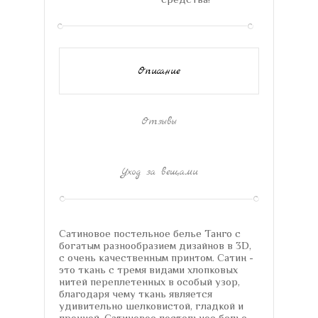
Описание
Отзывы
Уход за вещами
Сатиновое постельное белье Танго с
богатым разнообразием дизайнов в 3D,
с очень качественным принтом. Сатин -
это ткань с тремя видами хлопковых
нитей переплетенных в особый узор,
благодаря чему ткань является
удивительно шелковистой, гладкой и
прочной. Сатиновое постельное белье