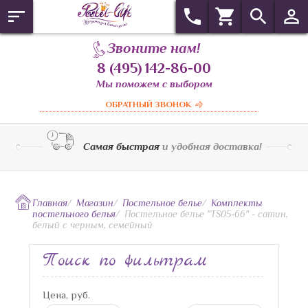
Звоните нам!
8 (495) 142-86-00
Мы поможем с выбором
ОБРАТНЫЙ ЗВОНОК
Самая быстрая
и удобная доставка!
Главная
/
Магазин
/
Постельное белье
/
Комплекты
постельного белья
/
Постельное белье "TS05-66" - сатин,
белый с черным, семейный
Поиск по фильтрам
Цена, руб.