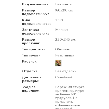
Вид наволочек:
Без канта
Размер
160х210 см.
пододеяльника:
К-во
2 шт.
пододеяльников:
Застежка
Молния
пододеяльника:
Размер
220х245 см.
простыни:
Тип простыни:
Обычная
Тип печати:
Реактивная
Рисунок:
Отделка:
Без отделки
Доступные
Семейный
размеры:
Уход за
Бережная стирка
изделием:
при температуре
не белее 60*
градусов. Не
применять
отбеливающие
средства!