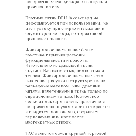
невероятно мягкое,гладкое на ощупь и
приятное к телу.
Плотный сатин DELUX-жаккард не
деформируется при использовании, не
дает усадку при стирке и глажении и
служит долгие годы, не теряя своей
привлекательности.
Жаккардовое постельное белье
поистине гармония роскоши,
функциональности и красоты.
Изготовлено из дышашей ткани,
окутает Вас мягкостью, нежностью и
теплом. Жаккардовое плетение - это
нанесение рисунка в структуре ткани
рельефным методом или другими
нитями, вплетенными в ткань только по
определенным точкам. Постельное
белье из жаккарда очень практично и
не прихотливо в уходе, легко стирается
и гладится, долговечно, сохраняет
первоначальный цвет после
многократных стирок.
TAC является самой крупной торговой