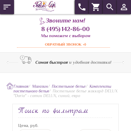
Звоните нам!
8 (495) 142-86-00
Мы поможем с выбором
ОБРАТНЫЙ ЗВОНОК
Самая быстрая
и удобная доставка!
Главная
/
Магазин
/
Постельное белье
/
Комплекты
постельного белья
/
Постельное белье жаккард DELUX
"Daria" - сатин DELUX, синий, евро
Поиск по фильтрам
Цена, руб.