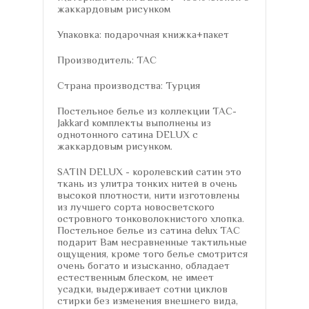
жаккардовым рисунком
Упаковка: подарочная книжка+пакет
Производитель: TAC
Страна производства: Турция
Постельное белье из коллекции TAC-
Jakkard комплекты выполнены из
однотонного сатина DELUX с
жаккардовым рисунком.
SATIN DELUX - королевский сатин это
ткань из улитра тонких нитей в очень
высокой плотности, нити изготовлены
из лучшего сорта новосветского
островного тонковолокнистого хлопка.
Постельное белье из сатина delux TAC
подарит Вам несравненные тактильные
ощущения, кроме того белье смотрится
очень богато и изысканно, обладает
естественным блеском, не имеет
усадки, выдерживает сотни циклов
стирки без изменения внешнего вида,