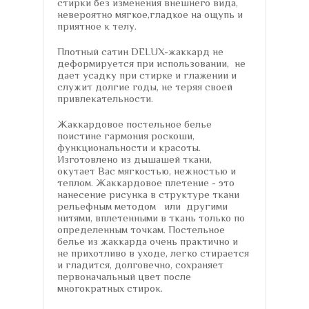
стирки без изменения внешнего вида,
невероятно мягкое,гладкое на ощупь и
приятное к телу.
Плотный сатин DELUX-жаккард не
деформируется при использовании, не
дает усадку при стирке и глажении и
служит долгие годы, не теряя своей
привлекательности.
Жаккардовое постельное белье
поистине гармония роскоши,
функциональности и красоты.
Изготовлено из дышашей ткани,
окутает Вас мягкостью, нежностью и
теплом. Жаккардовое плетение - это
нанесение рисунка в структуре ткани
рельефным методом или другими
нитями, вплетенными в ткань только по
определенным точкам. Постельное
белье из жаккарда очень практично и
не прихотливо в уходе, легко стирается
и гладится, долговечно, сохраняет
первоначальный цвет после
многократных стирок.