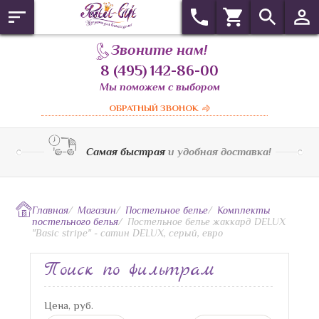
Звоните нам!
8 (495) 142-86-00
Мы поможем с выбором
ОБРАТНЫЙ ЗВОНОК
Самая быстрая
и удобная доставка!
Главная
/
Магазин
/
Постельное белье
/
Комплекты
постельного белья
/
Постельное белье жаккард DELUX
"Basic stripe" - сатин DELUX, серый, евро
Поиск по фильтрам
Цена, руб.