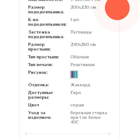
Размер
200х220 см.
пододеяльника:
К-во
1 шт.
пододеяльников:
Застежка
Пуговицы
пододеяльника:
Размер
240х260 см.
простыни:
Тип простыни:
Обычная
Тип печати:
Реактивная
Рисунок:
Отделка:
Жаккард
Доступные
Евро
размеры:
Цвет
серый
Уход за
бережная стирка
изделием:
при t не более
40С