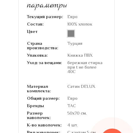
параметры
Текущий размер:
Евро
Состав:
100% хлопок
Цвет
Страна
Турция
производства:
Упаковка:
Книжка ПВХ
Уход за вещами:
бережная стирка
при t не более
40С
Материал
Сатин DELUX
комплекта:
Общий размер:
Евро
Бренды
TAC
Размер
50х70 см.
наволочек:
К-во наволочек:
4 шт.
Вид наволочек:
С кантом 5 см.