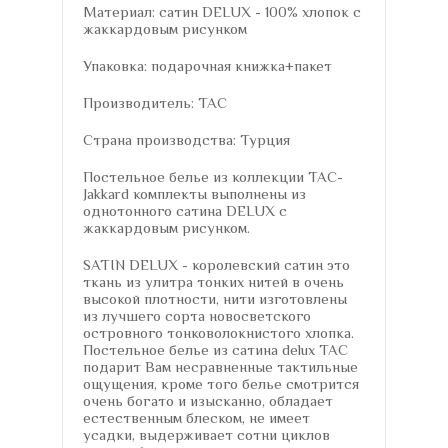
Материал: сатин DELUX - 100% хлопок с
жаккардовым рисунком
Упаковка: подарочная книжка+пакет
Производитель: TAC
Страна производства: Турция
Постельное белье из коллекции TAC-
Jakkard комплекты выполнены из
однотонного сатина DELUX с
жаккардовым рисунком.
SATIN DELUX - королевский сатин это
ткань из улитра тонких нитей в очень
высокой плотности, нити изготовлены
из лучшего сорта новосветского
островного тонковолокнистого хлопка.
Постельное белье из сатина delux TAC
подарит Вам несравненные тактильные
ощущения, кроме того белье смотрится
очень богато и изысканно, обладает
естественным блеском, не имеет
усадки, выдерживает сотни циклов