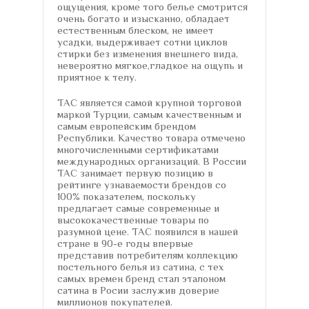
ощущения, кроме того белье смотрится
очень богато и изысканно, обладает
естественным блеском, не имеет
усадки, выдерживает сотни циклов
стирки без изменения внешнего вида,
невероятно мягкое,гладкое на ощупь и
приятное к телу.
TAC является самой крупной торговой
маркой Турции, самым качественным и
самым европейским брендом
Республики. Качество товара отмечено
многочисленными сертификатами
международных организаций. В России
TAC занимает первую позицию в
рейтинге узнаваемости брендов со
100% показателем, поскольку
предлагает самые современные и
высококачественные товары по
разумной цене. TAC появился в нашей
стране в 90-е годы впервые
представив потребителям коллекцию
постельного белья из сатина, с тех
самых времен бренд стал эталоном
сатина в Росии заслужив доверие
миллионов покупателей.