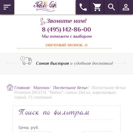
Звоните нам!
8 (495) 142-86-00
Мы поможем с выбором
ОБРАТНЫЙ ЗВОНОК
Самая быстрая
и удобная доставка!
Главная
/
Магазин
/
Постельное белье
/
Постельное белье
Premium DIGITAL "Mateo"- сатин DeLux, коричневый-
серый, 1.5 спальный
Поиск по фильтрам
Цена, руб.